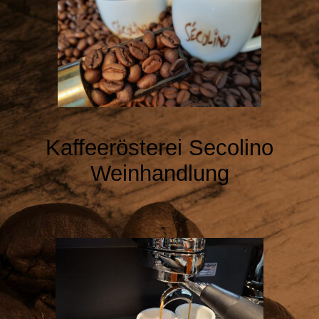
Kaffeerösterei
Secolino
Weinhandlung