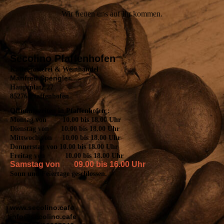
Wir freuen uns auf Ihr kommen.
Secolino Pfaffenhofen
Kaffeerösterei & Weinhandel
Manfred Spengler
Hauptplatz 27
85276 Pfaffenhofen
Öffnungszeiten in Pfaffenhofen :
Montag von 10.00 bis 18.00 Uhr
Dienstag von 10.00 bis 18.00 Uhr
Mittwoch von 10.00 bis 18.00 Uhr
Donnerstag von 10.00 bis 18.00 Uhr
Freitag von 10.00 bis 18.00 Uhr
Samstag von 09.00 bis 16.00 Uhr
Sonn und Feiertage geschlossen.
www.secolino.cafe
info@secolino.cafe