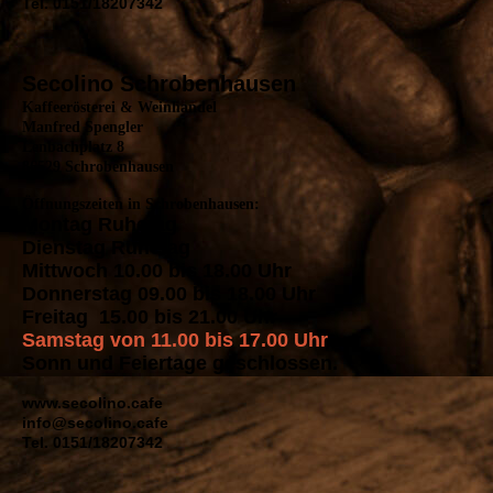
Tel. 0151/18207342
Secolino Schrobenhausen
Kaffeerösterei & Weinhandel
Manfred Spengler
Lenbachplatz 8
86529 Schrobenhausen
Öffnungszeiten in Schrobenhausen:
Montag Ruhetag
Dienstag Ruhetag
Mittwoch 10.00 bis 18.00 Uhr
Donnerstag 09.00 bis 18.00 Uhr
Freitag 15.00 bis 21.00 Uhr
Samstag von 11.00 bis 17.00 Uhr
Sonn und Feiertage geschlossen.
www.secolino.cafe
info@secolino.cafe
Tel. 0151/18207342