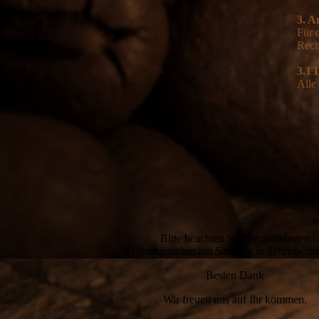
3. A
Für 
Rech
3.1 
Alle
Bitte beachten Sie die geänderten
Öffnungszeiten am Samstag in Schrobenh
Besten Dank
Wir freuen uns auf Ihr kommen.