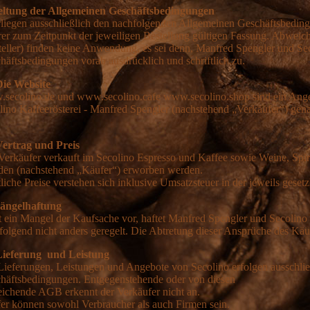
eltung der Allgemeinen Geschäftsbedingungen
rliegen ausschließlich den nachfolgenden Allgemeinen Geschäftsbedin
hrer zum Zeitpunkt der jeweiligen Bestellung gültigen Fassung. Abwe
teller) finden keine Anwendung, es sei denn, Manfred Spengler und Se
häftsbedingungen vorab ausdrücklich und schriftlich zu.
Die Website
secolino.de und www.secolino.cafe www.secolino.shop sind ein Ange
lino Kaffeerösterei - Manfred Spengler (nachstehend „Verkäufer“) gena
Vertrag und Preis
Verkäufer verkauft im Secolino Espresso und Kaffee sowie Weine, Spir
en (nachstehend „Käufer“) erworben werden.
liche Preise verstehen sich inklusive Umsatzsteuer in der jeweils geset
ängelhaftung
t ein Mangel der Kaufsache vor, haftet Manfred Spengler und Secolino 
folgend nicht anders geregelt. Die Abtretung dieser Ansprüche des Käuf
Lieferung und Leistung
Lieferungen, Leistungen und Angebote von Secolino erfolgen ausschlie
häftsbedingungen. Entgegenstehende oder von diesen
ichende AGB erkennt der Verkäufer nicht an.
er können sowohl Verbraucher als auch Firmen sein.