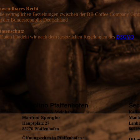
nwendbares Recht
die vertraglichen Beziehungen zwischen der BB Coffee Company GmbH 
t der Bundesrepublik Deutschland
Datenschutz
 Daten händeln wir nach dem gesetzlichen Regelungen des
DSGVO
Secolino Pfaffenhofen
Sec
ausen:
Kaffeerösterei & Weinhandel
Kaffe
Manfred Spengler
Manfr
Hauptplatz 27
Lenb
85276 Pfaffenhofen
86529
Öffnungszeiten in Pfaffenhofen :
Öffnu