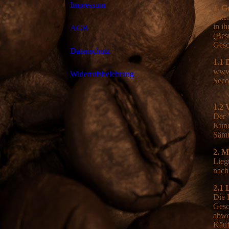
Impressum
1. G
unte
in i
AGB
(Bes
Gesc
Datenschutz
1.1 
www.
Widerrufsbelehrung
Seco
1.2 
Der 
Kund
Sämt
2. M
Lieg
nach
2.1 
Die 
Gesc
abwe
Käuf