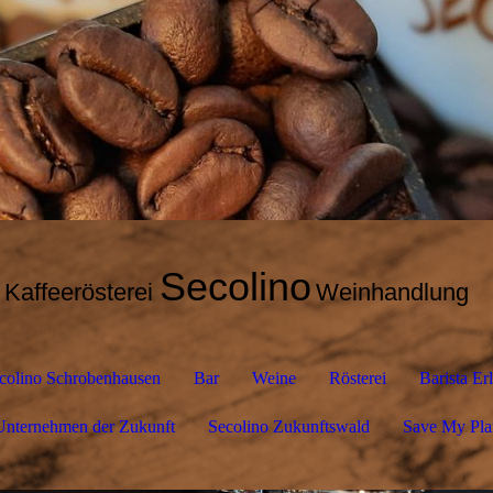
Secolino
Kaffeerösterei
Weinhandlung
colino Schrobenhausen
Bar
Weine
Rösterei
Barista Er
Unternehmen der Zukunft
Secolino Zukunftswald
Save My Pla