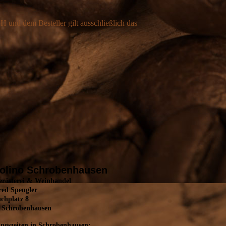
und dem Besteller gilt ausschließlich das
olino Schrobenhausen
erösterei & Weinhandel
ed Spengler
achplatz 8
 Schrobenhausen
ngszeiten in Schrobenhausen: