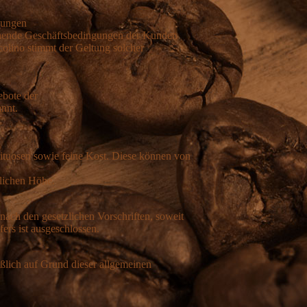
gungen
ichende Geschäftsbedingungen der Kunden
colino stimmt der Geltung solcher
bote der
nnt.
ituosen sowie feine Kost. Diese können von
zlichen Höhe.
nach den gesetzlichen Vorschriften, soweit
ers ist ausgeschlossen.
ßlich auf Grund dieser allgemeinen