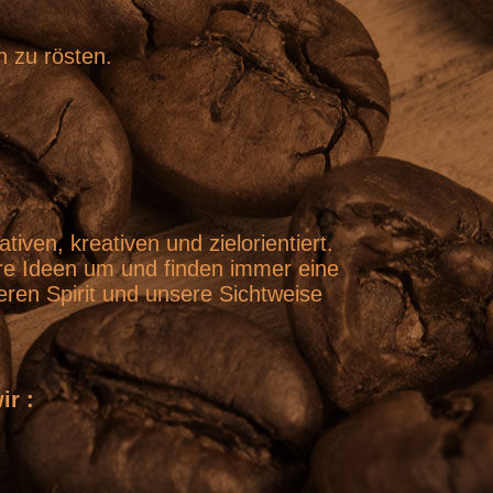
n zu rösten.
ven, kreativen und zielorientiert.
re Ideen um und finden immer eine
eren Spirit und unsere Sichtweise
ir :