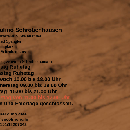
olino Schrobenhausen
erösterei & Weinhandel
ed Spengler
achplatz 8
 Schrobenhausen
ngszeiten in Schrobenhausen:
tag Ruhetag
nstag Ruhetag
woch 10.00 bis 18.00 Uhr
erstag 09.00 bis 18.00 Uhr
tag 15.00 bis 21.00 Uhr
stag von 11.00 bis 17.00 Uhr
n und Feiertage geschlossen.
secolino.cafe
@secolino.cafe
0151/18207342