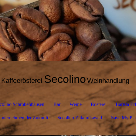
Secolino
Kaffeerösterei
Weinhandlung
colino Schrobenhausen
Bar
Weine
Rösterei
Barista Er
Unternehmen der Zukunft
Secolino Zukunftswald
Save My Pla