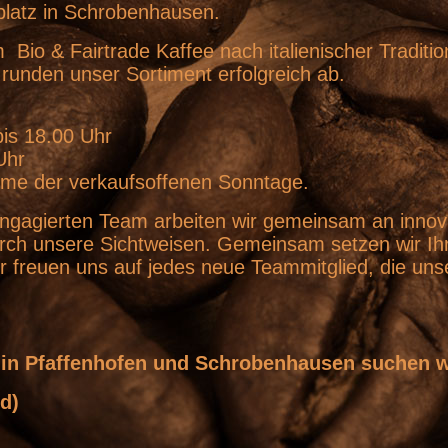
latz in Schrobenhausen.
Bio & Fairtrade Kaffee nach italienischer Traditio
runden unser Sortiment erfolgreich ab.
bis 18.00 Uhr
 Uhr
me der verkaufsoffenen Sonntage.
gagierten Team arbeiten wir gemeinsam an innovati
rch unsere Sichtweisen. Gemeinsam setzen wir Ih
r freuen uns auf jedes neue Teammitglied, die uns
 in Pfaffenhofen und Schrobenhausen suchen w
/d)