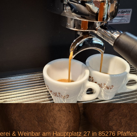
sterei & Weinbar am Hauptplatz 27 in 85276 Pfaffe