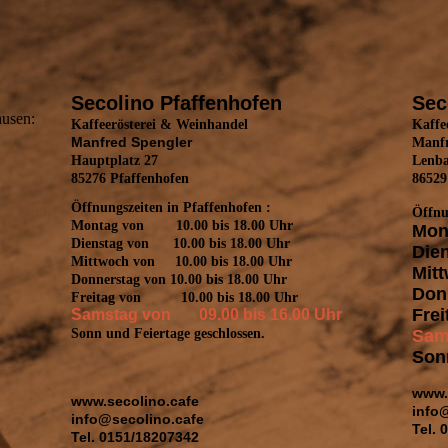
Secolino Pfaffenhofen
Sec
ausen:
Kaffeerösterei & Weinhandel
Kaffe
Manfred Spengler
Manfr
Hauptplatz 27
Lenb
85276 Pfaffenhofen
86529
Öffnungszeiten in Pfaffenhofen :
Öffnu
Montag von 10.00 bis 18.00 Uhr
Mon
Dienstag von 10.00 bis 18.00 Uhr
Die
Mittwoch von 10.00 bis 18.00 Uhr
Mitt
Donnerstag von 10.00 bis 18.00 Uhr
Donn
Freitag von 10.00 bis 18.00 Uhr
Frei
Samstag von 09.00 bis 16.00 Uhr
Sam
Sonn und Feiertage geschlossen.
Son
www.
www.secolino.cafe
info
info@secolino.cafe
Tel. 
Tel. 0151/18207342